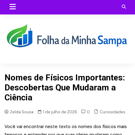
Skip
to
content
Nomes de Físicos Importantes:
Descobertas Que Mudaram a
Ciência
Curiosidades
Zelda Sousa
1 de julho de 2026
0
Você vai encontrar neste texto os nomes dos físicos mais
famosos e entender por que suas ideias mudaram como