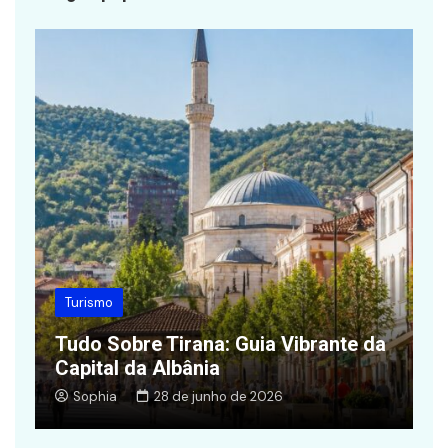
Turismo
Tudo Sobre Tirana: Guia Vibrante da
R
Capital da Albânia
L
Sophia
28 de junho de 2026