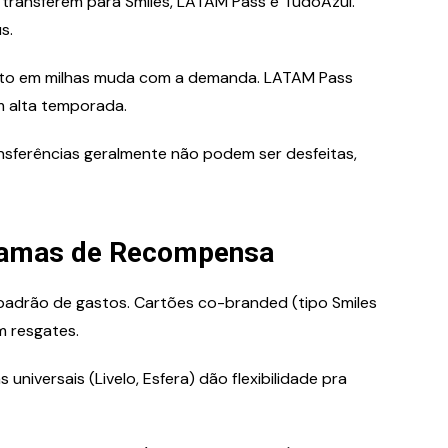
 transferem para Smiles, LATAM Pass e TudoAzul.
s.
sto em milhas muda com a demanda. LATAM Pass
em alta temporada.
nsferências geralmente não podem ser desfeitas,
gramas de Recompensa
padrão de gastos. Cartões co-branded (tipo Smiles
m resgates.
iversais (Livelo, Esfera) dão flexibilidade pra