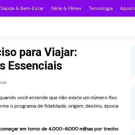
Saúde & Bem-Estar
Série & Filmes
Tecnologia
Aposta
so para Viajar:
s Essenciais
icas
l quando você entende que não existe um número fixo
orme o programa de fidelidade, origem, destino, época
começar em torno de 4.000–6.000 milhas por trecho