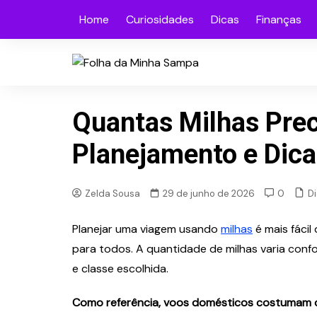
Skip
Home
Curiosidades
Dicas
Finanças
to
content
Quantas Milhas Preci
Planejamento e Dica
D
Zelda Sousa
29 de junho de 2026
0
Planejar uma viagem usando
milhas
é mais fáci
para todos. A quantidade de milhas varia conf
e classe escolhida.
Como referência, voos domésticos costumam 