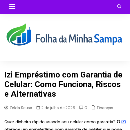
Skip
to
content
Izi Empréstimo com Garantia de
Celular: Como Funciona, Riscos
e Alternativas
Finanças
Zelda Sousa
2 de julho de 2026
0
Quer dinheiro rápido usando seu celular como garantia?
O
iZi
oferece um empréstimo com garantia de celular que pode