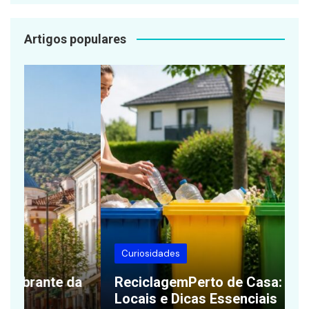
Artigos populares
Curiosidades
a
ReciclagemPerto de Casa: Práticas,
B
Locais e Dicas Essenciais
S